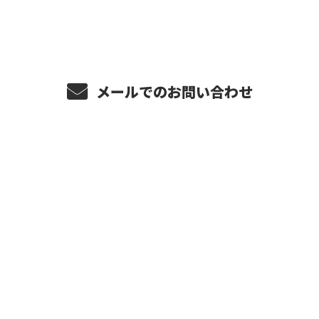
［営業電話お断り］
メールでのお問い合わせ
ホーム
業務案内
施工実績
各種募集
会社概要